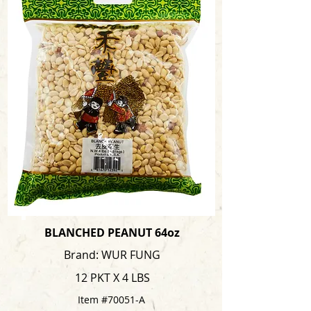
BLANCHED PEANUT 64oz
Brand: WUR FUNG
12 PKT X 4 LBS
Item #70051-A